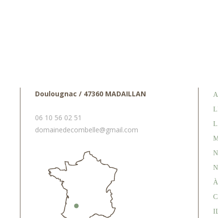
Doulougnac / 47360 MADAILLAN
A
L
06 10 56 02 51
L
domainedecombelle@gmail.com
M
N
N
À
C
I