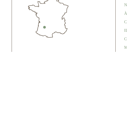
N
À
C
I
C
M