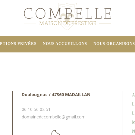
PTIONS PRIVÉES
NOUS ACCUEILLONS
NOUS ORGANISONS
Doulougnac / 47360 MADAILLAN
A
L
06 10 56 02 51
L
domainedecombelle@gmail.com
M
N