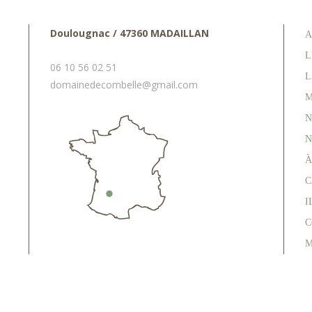
Doulougnac / 47360 MADAILLAN
A
L
06 10 56 02 51
L
domainedecombelle@gmail.com
M
N
N
À
C
I
C
M