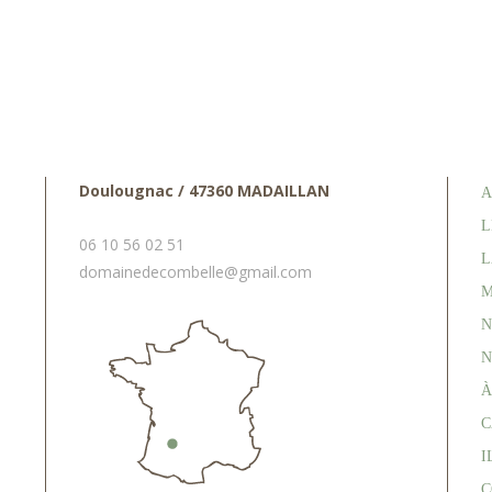
Doulougnac / 47360 MADAILLAN
A
L
06 10 56 02 51
L
domainedecombelle@gmail.com
M
N
N
À
C
I
C